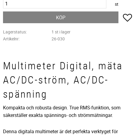
st
L
KÖP
Lagerstatus
1 st i lager
Artikelnr
26-030
Multimeter Digital, mäta
AC/DC-ström, AC/DC-
spänning
Kompakta och robusta design. True RMS-funktion, som
säkerställer exakta spännings- och strömmätningar.
Denna digitala multimeter är det perfekta verktyget för