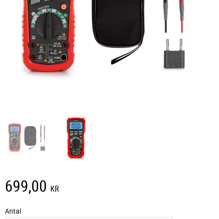
699,00
KR
Antal