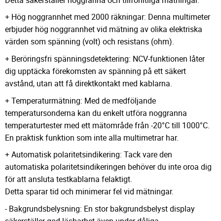
+ Hög noggrannhet med 2000 räkningar: Denna multimeter
erbjuder hög noggrannhet vid mätning av olika elektriska
värden som spänning (volt) och resistans (ohm).
+ Beröringsfri spänningsdetektering: NCV-funktionen låter
dig upptäcka förekomsten av spänning på ett säkert
avstånd, utan att få direktkontakt med kablarna.
+ Temperaturmätning: Med de medföljande
temperatursonderna kan du enkelt utföra noggranna
temperaturtester med ett mätområde från -20°C till 1000°C.
En praktisk funktion som inte alla multimetrar har.
+ Automatisk polaritetsindikering: Tack vare den
automatiska polaritetsindikeringen behöver du inte oroa dig
för att ansluta testkablarna felaktigt.
Detta sparar tid och minimerar fel vid mätningar.
- Bakgrundsbelysning: En stor bakgrundsbelyst display
säkerställer god läsbarhet även under dåliga