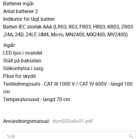
Batterier ingår
Antal batterier 2
Indikator för lågt batteri
Batteri IEC storlek AAA (LR03, R03, FR03, HR03, KR03, ZR03
,24A, 24D, 24LF, UM4, Micro, MN2400, MX2400, MV2400)
Ingår
LED-ljus i ovandel
Ställ på baksidan
Silikonhylsa i sarg
Påse för skydd
Testledningssats - CAT III 1000 V / CAT IV 600V - längd 100
cm
Temperatursond - längd 70 cm
Användningsmanual:
dvm020a6v01.pdf