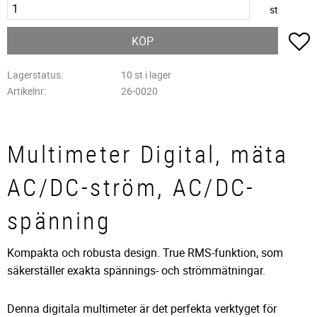
st
L
KÖP
Lagerstatus
10 st i lager
Artikelnr
26-0020
Multimeter Digital, mäta
AC/DC-ström, AC/DC-
spänning
Kompakta och robusta design. True RMS-funktion, som
säkerställer exakta spännings- och strömmätningar.
Denna digitala multimeter är det perfekta verktyget för