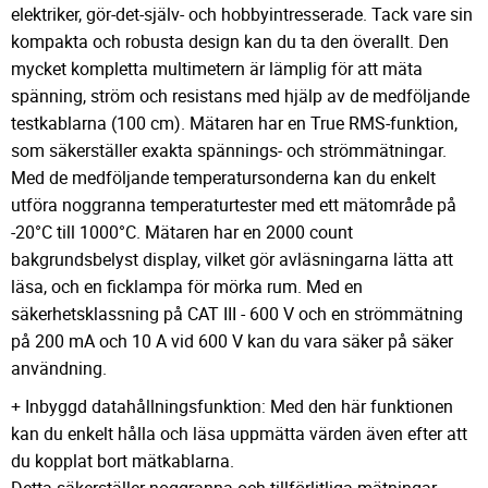
elektriker, gör-det-själv- och hobbyintresserade. Tack vare sin
kompakta och robusta design kan du ta den överallt. Den
mycket kompletta multimetern är lämplig för att mäta
spänning, ström och resistans med hjälp av de medföljande
testkablarna (100 cm). Mätaren har en True RMS-funktion,
som säkerställer exakta spännings- och strömmätningar.
Med de medföljande temperatursonderna kan du enkelt
utföra noggranna temperaturtester med ett mätområde på
-20°C till 1000°C. Mätaren har en 2000 count
bakgrundsbelyst display, vilket gör avläsningarna lätta att
läsa, och en ficklampa för mörka rum. Med en
säkerhetsklassning på CAT III - 600 V och en strömmätning
på 200 mA och 10 A vid 600 V kan du vara säker på säker
användning.
+ Inbyggd datahållningsfunktion: Med den här funktionen
kan du enkelt hålla och läsa uppmätta värden även efter att
du kopplat bort mätkablarna.
Detta säkerställer noggranna och tillförlitliga mätningar.