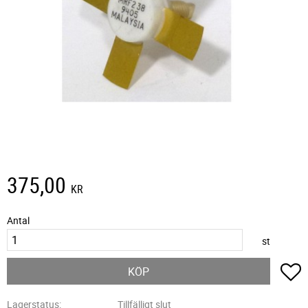
375,00
KR
Antal
st
L
KÖP
Lagerstatus
Tillfälligt slut