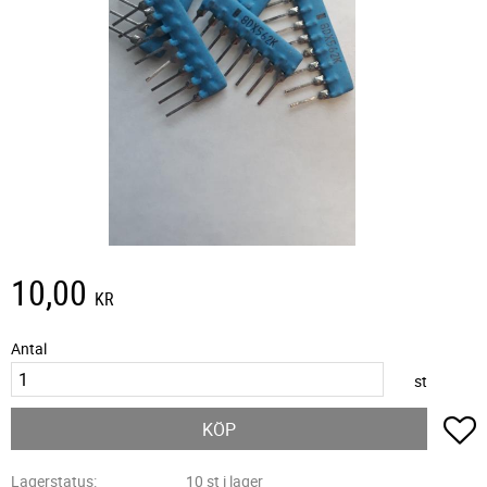
10,00
KR
Antal
st
L
KÖP
Lagerstatus
10 st i lager