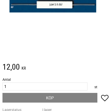
12,00
KR
Antal
st
L
KÖP
Lagerstatus
I lager