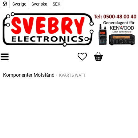
Sverige
Svenska
SEK
Favoriter
Kundvagn
Komponenter
Motstånd
KVARTS WATT