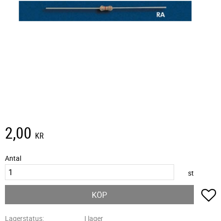
2,00
KR
Antal
st
L
KÖP
Lagerstatus
I lager