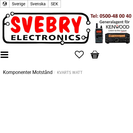
Sverige
Svenska
SEK
Favoriter
Kundvagn
Komponenter
Motstånd
KVARTS WATT