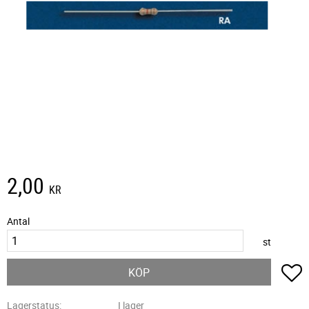
2,00
KR
Antal
st
L
KÖP
Lagerstatus
I lager