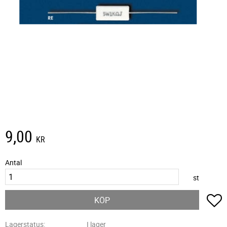
9,00
KR
Antal
st
L
KÖP
Lagerstatus
I lager