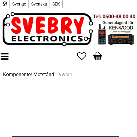
Sverige
Svenska
SEK
Favoriter
Kundvagn
Komponenter
Motstånd
5 WATT