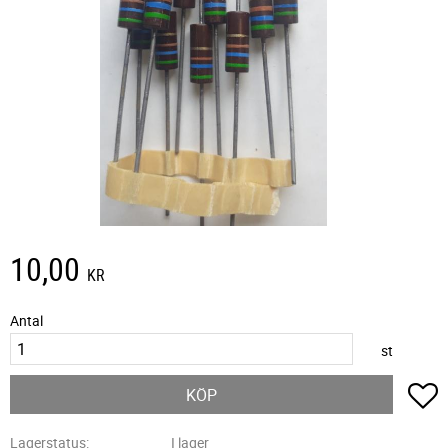
10,00
KR
Antal
st
L
KÖP
Lagerstatus
I lager