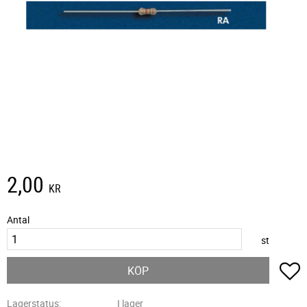
2,00
KR
Antal
st
L
KÖP
Lagerstatus
I lager