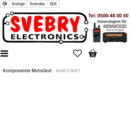
Sverige
Svenska
SEK
Favoriter
Kundvagn
Komponenter
Motstånd
KVARTS WATT