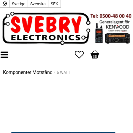
Sverige
Svenska
SEK
Favoriter
Kundvagn
Komponenter
Motstånd
5 WATT