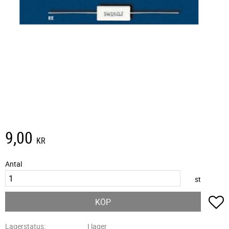
9,00
KR
Antal
st
L
KÖP
Lagerstatus
I lager