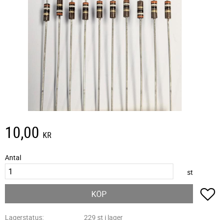
10,00
KR
Antal
st
L
KÖP
Lagerstatus
229 st i lager