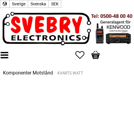
Sverige
Svenska
SEK
Favoriter
Kundvagn
Komponenter
Motstånd
KVARTS WATT