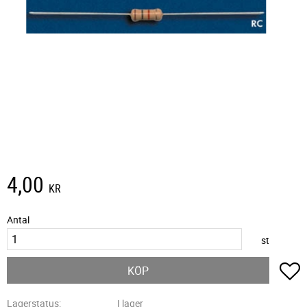
4,00
KR
Antal
st
L
KÖP
Lagerstatus
I lager