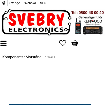
Sverige
Svenska
SEK
Favoriter
Kundvagn
Komponenter
Motstånd
1 WATT