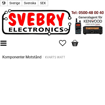
Sverige
Svenska
SEK
Favoriter
Kundvagn
Komponenter
Motstånd
KVARTS WATT