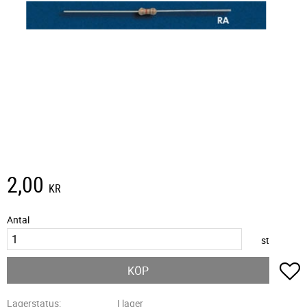
2,00
KR
Antal
st
L
KÖP
Lagerstatus
I lager