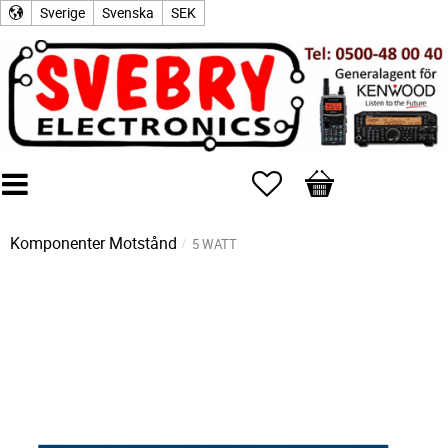
Sverige
Svenska
SEK
Favoriter
Kundvagn
Komponenter
Motstånd
5 WATT