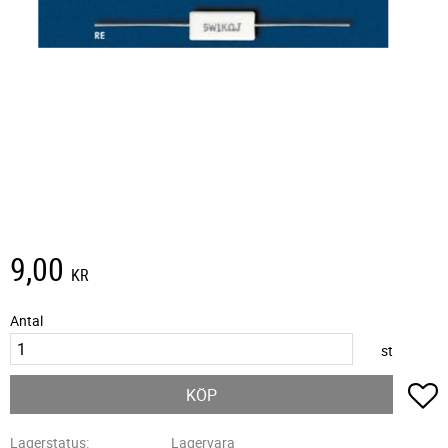
9,00
KR
Antal
st
L
KÖP
Lagerstatus
Lagervara