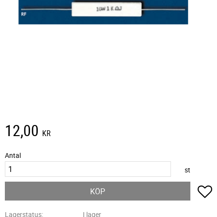
12,00
KR
Antal
st
L
KÖP
Lagerstatus
I lager