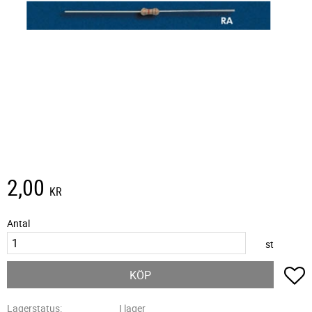
2,00
KR
Antal
st
L
KÖP
Lagerstatus
I lager