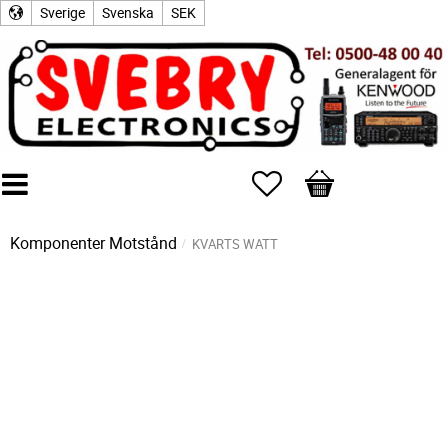
Sverige
Svenska
SEK
Favoriter
Kundvagn
Komponenter
Motstånd
KVARTS WATT