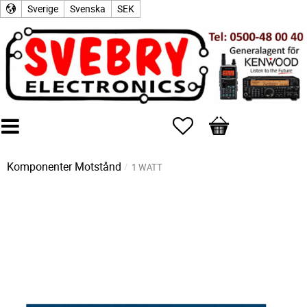
Sverige
Svenska
SEK
Favoriter
Kundvagn
Komponenter
Motstånd
1 WATT