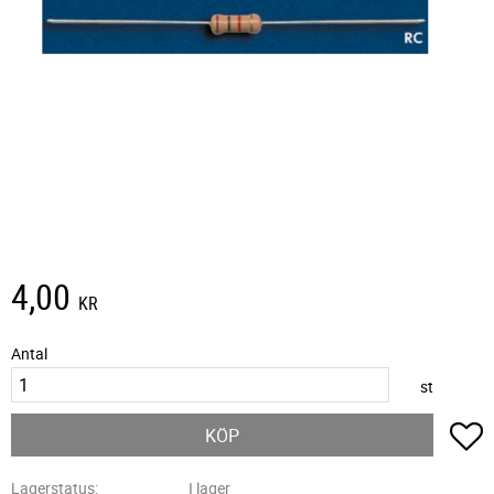
4,00
KR
Antal
st
L
KÖP
Lagerstatus
I lager