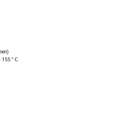
ien)
+ 155 ° C