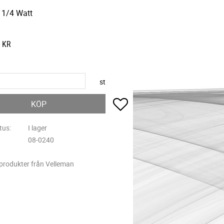
1/4 Watt
KR
st
Lägg till i favoriter
KÖP
tus
I lager
08-0240
 produkter från Velleman