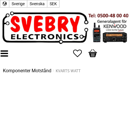
Sverige
Svenska
SEK
Favoriter
Kundvagn
Komponenter
Motstånd
KVARTS WATT