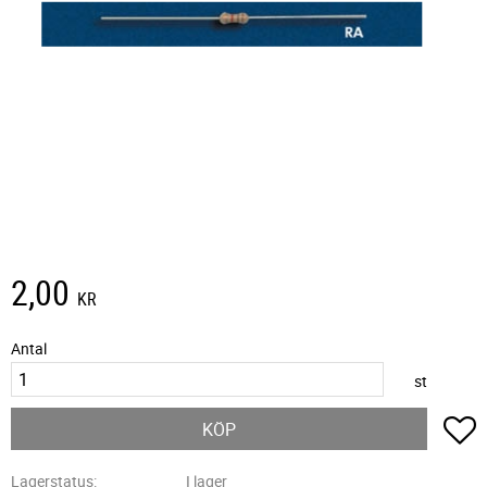
2,00
KR
Antal
st
L
KÖP
Lagerstatus
I lager