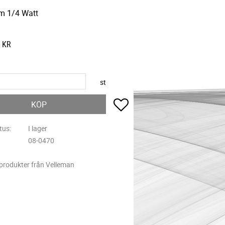
m 1/4 Watt
KR
st
Lägg till i favoriter
KÖP
tus
I lager
08-0470
 produkter från Velleman