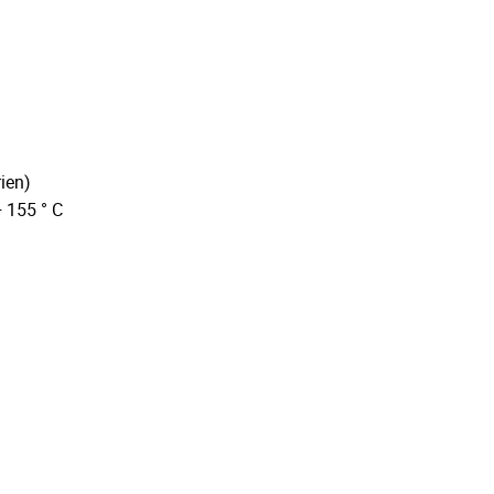
ien)
+ 155 ° C