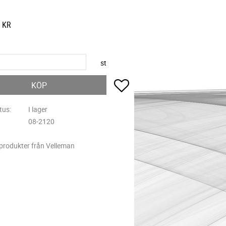
KR
st
Lägg till i favoriter
KÖP
tus
I lager
08-2120
 produkter från Velleman