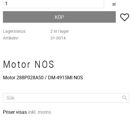
st
L
KÖP
Lagerstatus
2 st i lager
Artikelnr
31-0014
Motor NOS
Motor 288P028A50 / DM-4915MI NOS
Priser visas
inkl. moms