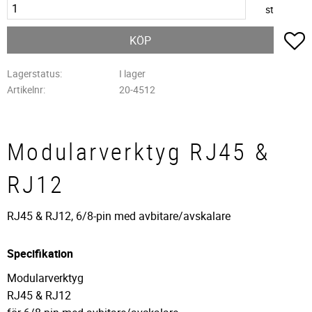
st
L
KÖP
Lagerstatus
I lager
Artikelnr
20-4512
Modularverktyg RJ45 &
RJ12
RJ45 & RJ12, 6/8-pin med avbitare/avskalare
Specifikation
Modularverktyg
RJ45 & RJ12