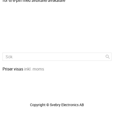
för 6/8-pin med avbitare/avskalare
Priser visas
inkl. moms
Copyright © Svebry Electronics AB