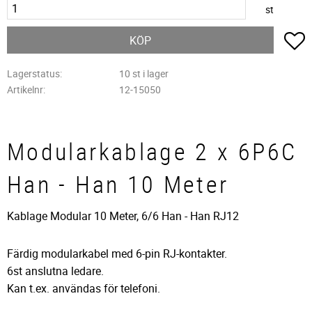
st
L
KÖP
Lagerstatus
10 st i lager
Artikelnr
12-15050
Modularkablage 2 x 6P6C
Han - Han 10 Meter
Kablage Modular 10 Meter, 6/6 Han - Han RJ12
Färdig modularkabel med 6-pin RJ-kontakter.
6st anslutna ledare.
Kan t.ex. användas för telefoni.