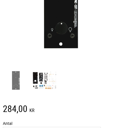
284,00
KR
Antal