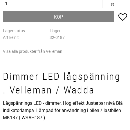
st
L
KÖP
Lagerstatus
I lager
Artikelnr
32-0187
Visa alla produkter från Velleman
Dimmer LED lågspänning
. Velleman / Wadda
Lågspännings LED - dimmer. Hög effekt Justerbar nivå Blå
indikatorlampa. Lämpad för användning i bilen / lastbilen
MK187 ( WSAH187 )