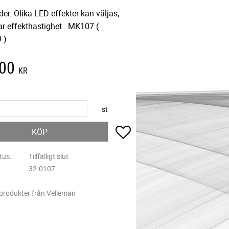
der. Olika LED effekter kan väljas,
ar effekthastighet . MK107 (
 )
,00
KR
st
Lägg till i favoriter
KÖP
tus
Tillfälligt slut
32-0107
 produkter från Velleman