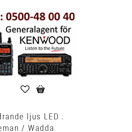
Favoriter
Kundvagn
rande ljus LED .
leman / Wadda