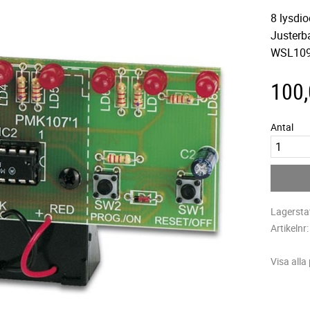
8 lysdio
Justerb
WSL109
100
Antal
Lagersta
Artikelnr
Visa alla