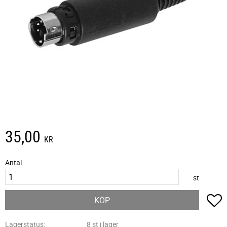
35,00
KR
Antal
st
L
KÖP
Lagerstatus
8 st i lager