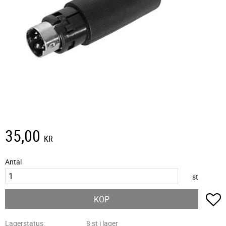
35,00
KR
Antal
st
L
KÖP
Lagerstatus
8 st i lager