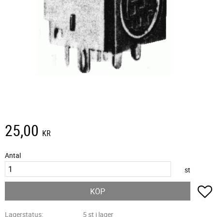
25,00
KR
Antal
st
L
KÖP
Lagerstatus
5 st i lager