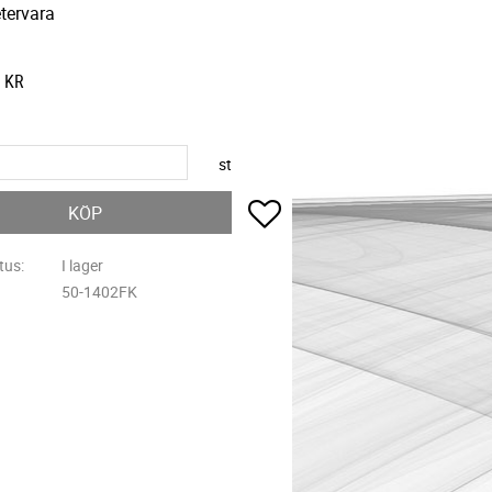
tervara
KR
st
Lägg till i favoriter
KÖP
tus
I lager
50-1402FK