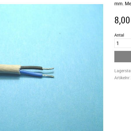
mm. Me
8,00
Antal
Lagersta
Artikelnr