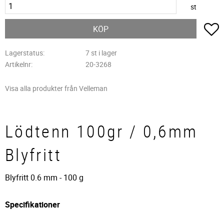
st
L
KÖP
Lagerstatus
7 st i lager
Artikelnr
20-3268
Visa alla produkter från Velleman
Lödtenn 100gr / 0,6mm
Blyfritt
Blyfritt 0.6 mm - 100 g
Specifikationer