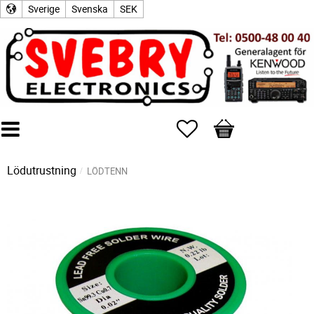
Sverige
Svenska
SEK
Favoriter
Kundvagn
Lödutrustning
LÖDTENN