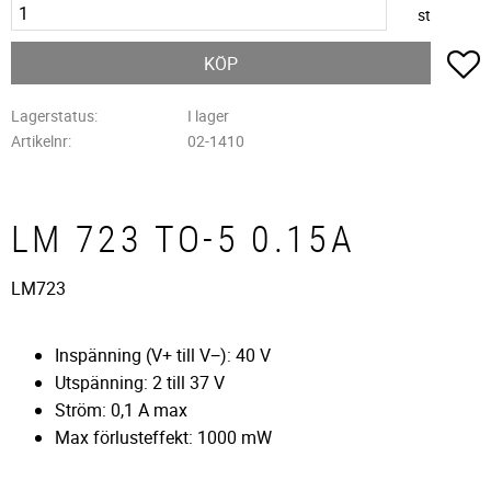
st
L
KÖP
Lagerstatus
I lager
Artikelnr
02-1410
LM 723 TO-5 0.15A
LM723
Inspänning (V+ till V−): 40 V
Utspänning: 2 till 37 V
Ström: 0,1 A max
Max förlusteffekt: 1000 mW