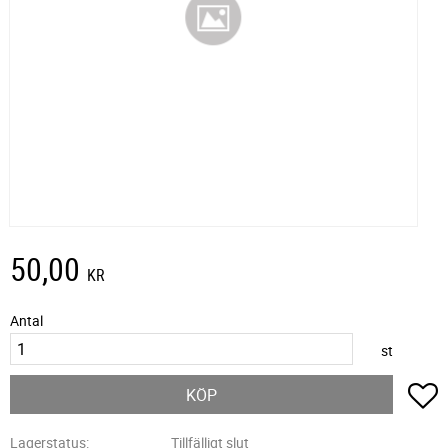
50,00
KR
Antal
st
L
KÖP
Lagerstatus
Tillfälligt slut