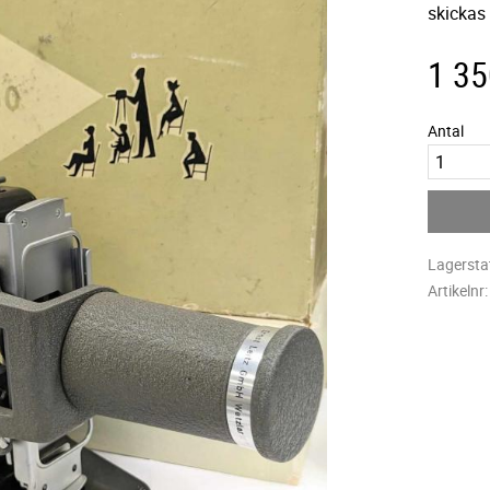
skickas 
1 35
Antal
Lagersta
Artikelnr