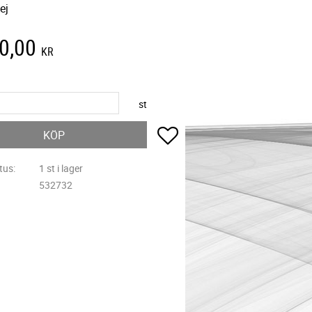
ej
0,00
KR
st
Lägg till i favoriter
KÖP
tus
1 st i lager
532732