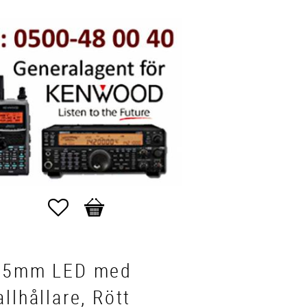
Favoriter
Kundvagn
 5mm LED med
llhållare, Rött