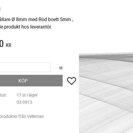
n
ållare Ø 8mm med Röd boett 5mm ,
e produkt hos leverantör.
0
KR
st
Lägg till i favoriter
KÖP
tus
17 st i lager
02-0913
 produkter från Velleman