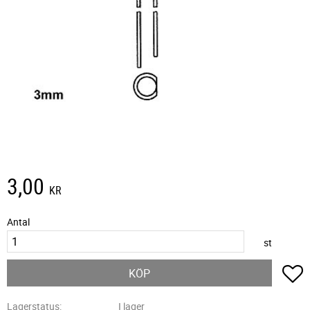
3,00
KR
Antal
st
L
KÖP
Lagerstatus
I lager