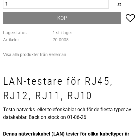
st
L
KÖP
Lagerstatus
1 st i lager
Artikelnr
70-0008
Visa alla produkter från Velleman
LAN-testare för RJ45,
RJ12, RJ11, RJ10
Testa nätverks- eller telefonkablar och för de flesta typer av
datakablar. Back on stock on 01-06-26
Denna nätverkskabel (LAN) tester för olika kabeltyper är