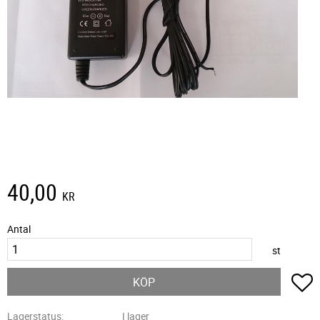
40,00
KR
Antal
st
L
KÖP
Lagerstatus
I lager