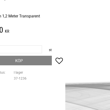
 1,2 Meter Transparent
0
KR
st
Lägg till i favoriter
KÖP
tus
I lager
37-1236