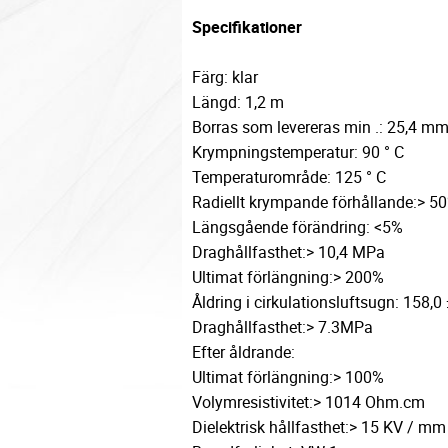
Specifikationer
Färg: klar
Längd: 1,2 m
Borras som levereras min .: 25,4 m
Krympningstemperatur: 90 ° C
Temperaturområde: 125 ° C
Radiellt krympande förhållande:> 5
Längsgående förändring: <5%
Draghållfasthet:> 10,4 MPa
Ultimat förlängning:> 200%
Åldring i cirkulationsluftsugn: 158,0
Draghållfasthet:> 7.3MPa
Efter åldrande:
Ultimat förlängning:> 100%
Volymresistivitet:> 1014 Ohm.cm
Dielektrisk hållfasthet:> 15 KV / mm