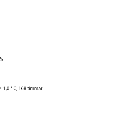
m
0%
 ± 1,0 ° C, 168 timmar