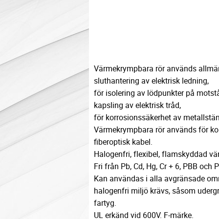
Värmekrympbara rör används allmänt 
sluthantering av elektrisk ledning,
för isolering av lödpunkter på motst
kapsling av elektrisk tråd,
för korrosionssäkerhet av metallstän
Värmekrympbara rör används för kor
fiberoptisk kabel.
Halogenfri, flexibel, flamskyddad v
Fri från Pb, Cd, Hg, Cr + 6, PBB och 
Kan användas i alla avgränsade om
halogenfri miljö krävs, såsom uder
fartyg.
UL erkänd vid 600V. F-märke.