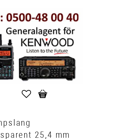
Favoriter
Kundvagn
mpslang
nsparent 25,4 mm