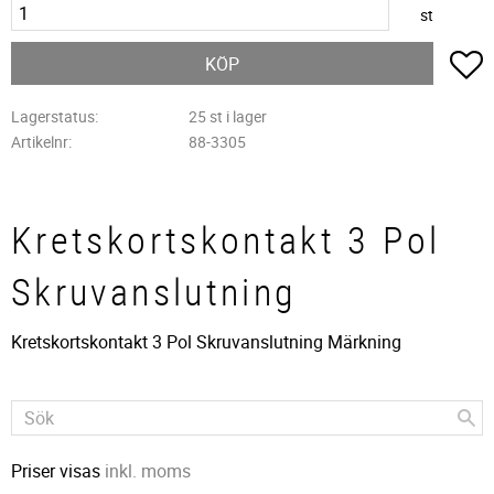
st
L
KÖP
Lagerstatus
25 st i lager
Artikelnr
88-3305
Kretskortskontakt 3 Pol
Skruvanslutning
Kretskortskontakt 3 Pol Skruvanslutning Märkning
Priser visas
inkl. moms