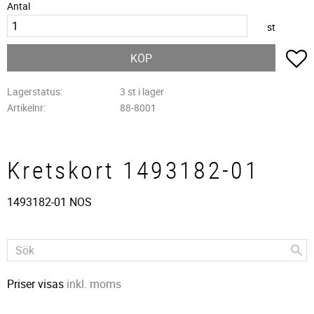
Antal
st
L
KÖP
Lagerstatus
3 st i lager
Artikelnr
88-8001
Kretskort 1493182-01
1493182-01 NOS
Priser visas
inkl. moms