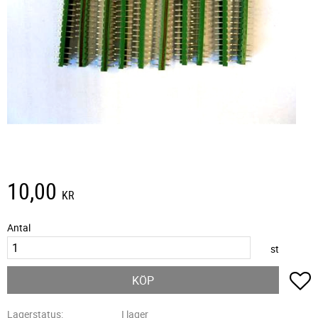
10,00
KR
Antal
st
L
KÖP
Lagerstatus
I lager