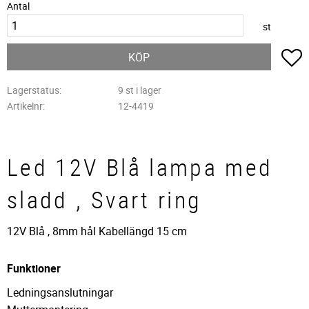
Antal
st
L
KÖP
Lagerstatus
9 st i lager
Artikelnr
12-4419
Led 12V Blå lampa med
sladd , Svart ring
12V Blå , 8mm hål Kabellängd 15 cm
Funktioner
Ledningsanslutningar