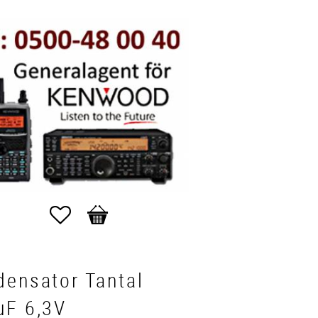
Favoriter
Kundvagn
densator Tantal
uF 6,3V