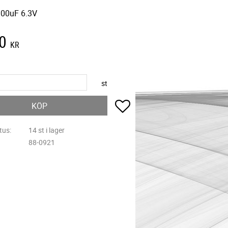
300uF 6.3V
0
KR
st
Lägg till i favoriter
KÖP
tus
14 st i lager
88-0921