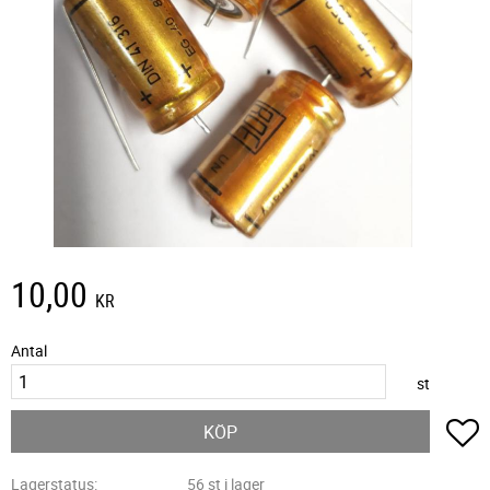
10,00
KR
Antal
st
L
KÖP
Lagerstatus
56 st i lager