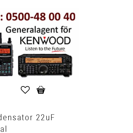
Favoriter
Kundvagn
densator 22uF
al