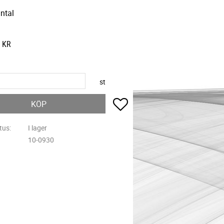
ntal
KR
st
Lägg till i favoriter
KÖP
tus
I lager
10-0930