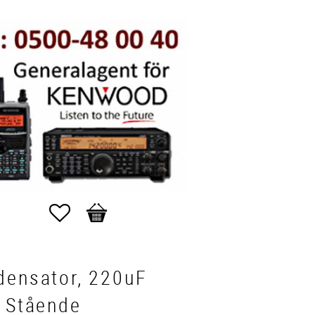
Favoriter
Kundvagn
densator, 220uF
, Stående