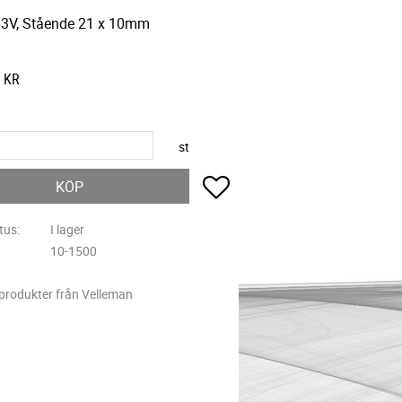
3V, Stående 21 x 10mm
KR
st
Lägg till i favoriter
KÖP
tus
I lager
10-1500
 produkter från Velleman