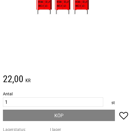
22,00
KR
Antal
st
L
KÖP
Lagerstatus
I lager